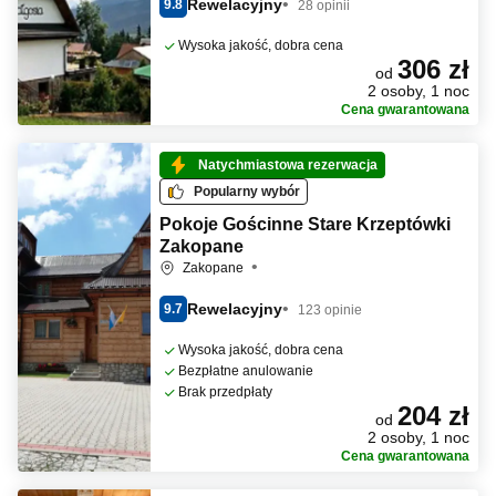
Rewelacyjny
9.8
28 opinii
Wysoka jakość, dobra cena
306 zł
od
2 osoby, 1 noc
Cena gwarantowana
Natychmiastowa rezerwacja
Popularny wybór
Pokoje Gościnne Stare Krzeptówki
Zakopane
Zakopane
Rewelacyjny
9.7
123 opinie
Wysoka jakość, dobra cena
Bezpłatne anulowanie
Brak przedpłaty
204 zł
od
2 osoby, 1 noc
Cena gwarantowana