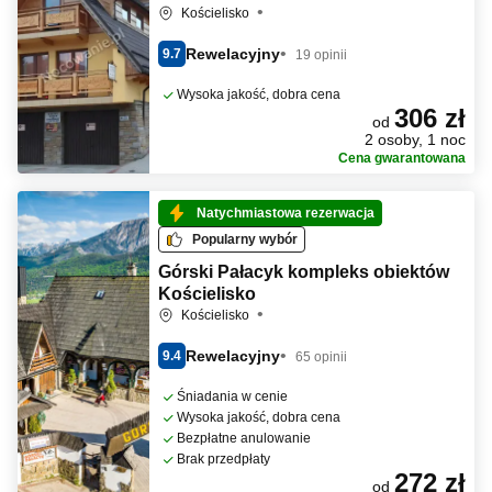
Kościelisko
Rewelacyjny
9.7
19 opinii
Wysoka jakość, dobra cena
306 zł
od
2 osoby, 1 noc
Cena gwarantowana
Natychmiastowa rezerwacja
Popularny wybór
Górski Pałacyk kompleks obiektów
Kościelisko
Kościelisko
Rewelacyjny
9.4
65 opinii
Śniadania w cenie
Wysoka jakość, dobra cena
Bezpłatne anulowanie
Brak przedpłaty
272 zł
od