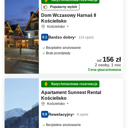
Natychmiastowa rezerwacja
Popularny wybór
Dom Wczasowy Harnaś II
Kościelisko
Kościelisko
Bardzo dobry
8.1
114 opinii
Bezpłatne anulowanie
Brak przedpłaty
156 zł
od
2 osoby, 1 noc
Cena gwarantowana
Natychmiastowa rezerwacja
Apartament Sunnest Rental
Kościelisko
Kościelisko
Rewelacyjny
9.9
9 opinii
Bezpłatne anulowanie