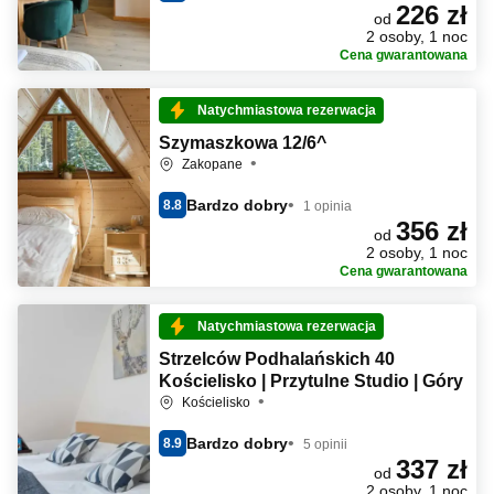
226 zł
od
2 osoby, 1 noc
Cena gwarantowana
Natychmiastowa rezerwacja
Szymaszkowa 12/6^
Zakopane
Bardzo dobry
8.8
1 opinia
356 zł
od
2 osoby, 1 noc
Cena gwarantowana
Natychmiastowa rezerwacja
Strzelców Podhalańskich 40
Kościelisko | Przytulne Studio | Góry
Kościelisko
Bardzo dobry
8.9
5 opinii
337 zł
od
2 osoby, 1 noc