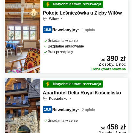
Natychmiastowa rezerwacja
Pokoje Leśniczówka u Zięby Witów
Witów
Rewelacyjny
10.0
1 opinia
Śniadania w cenie
Bezpłatne anulowanie
Brak przedpłaty
390 zł
od
2 osoby, 1 noc
Cena gwarantowana
Natychmiastowa rezerwacja
Aparthotel Delta Royal Kościelisko
Kościelisko
Rewelacyjny
10.0
2 opinie
Śniadania w cenie
458 zł
od
2 osoby, 1 noc