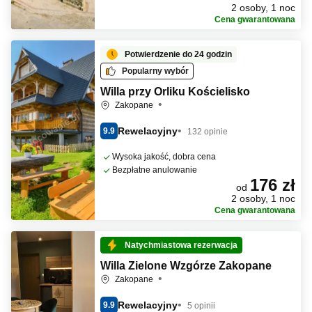
2 osoby, 1 noc
Cena gwarantowana
Potwierdzenie do 24 godzin
Popularny wybór
Willa przy Orliku Kościelisko
Zakopane
Rewelacyjny
9.9
132 opinie
Wysoka jakość, dobra cena
Bezpłatne anulowanie
176 zł
od
2 osoby, 1 noc
Cena gwarantowana
Natychmiastowa rezerwacja
Willa Zielone Wzgórze Zakopane
Zakopane
Rewelacyjny
9.9
5 opinii