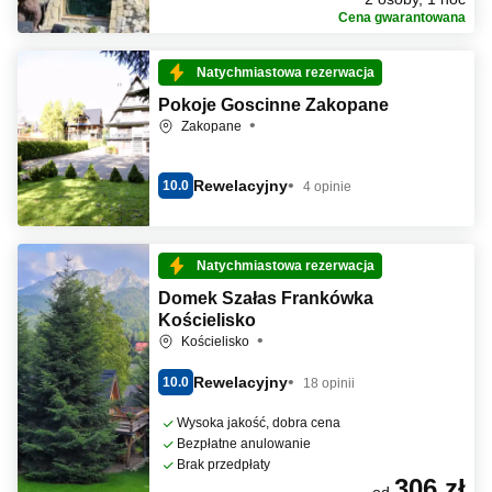
Cena gwarantowana
Natychmiastowa rezerwacja
Pokoje Goscinne Zakopane
Zakopane
Rewelacyjny
10.0
4 opinie
Natychmiastowa rezerwacja
Domek Szałas Frankówka
Kościelisko
Kościelisko
Rewelacyjny
10.0
18 opinii
Wysoka jakość, dobra cena
Bezpłatne anulowanie
Brak przedpłaty
306 zł