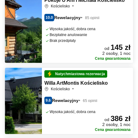
Pokoje U Ani i Michała Kościelisko
Kościelisko
Rewelacyjny
10.0
85 opinii
Wysoka jakość, dobra cena
Bezpłatne anulowanie
Brak przedpłaty
145 zł
od
2 osoby, 1 noc
Cena gwarantowana
Natychmiastowa rezerwacja
Willa ArtMontis Kościelisko
Kościelisko
Rewelacyjny
9.6
65 opinii
Wysoka jakość, dobra cena
386 zł
od
2 osoby, 1 noc
Cena gwarantowana