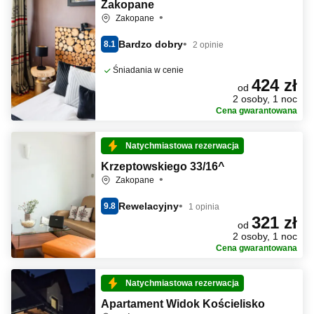
Zakopane
Zakopane
Bardzo dobry
8.1
2 opinie
Śniadania w cenie
424 zł
od
2 osoby, 1 noc
Cena gwarantowana
Natychmiastowa rezerwacja
Krzeptowskiego 33/16^
Zakopane
Rewelacyjny
9.8
1 opinia
321 zł
od
2 osoby, 1 noc
Cena gwarantowana
Natychmiastowa rezerwacja
Apartament Widok Kościelisko