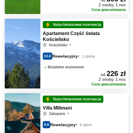
od
2 osoby, 1 noc
Cena gwarantowana
Natychmiastowa rezerwacja
Apartament Część świata
Kościelisko
Kościelisko
Rewelacyjny
10.0
1 opinia
Bezpłatne anulowanie
226 zł
od
2 osoby, 1 noc
Cena gwarantowana
Natychmiastowa rezerwacja
Villa Milimani
Zakopane
Rewelacyjny
9.9
6 opinii