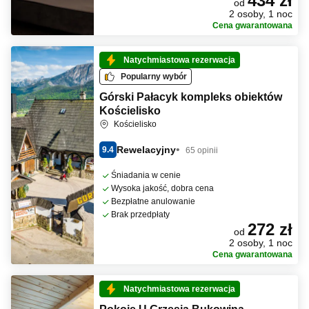
434 zł
od
2 osoby, 1 noc
Cena gwarantowana
Natychmiastowa rezerwacja
Popularny wybór
Górski Pałacyk kompleks obiektów
Kościelisko
Kościelisko
Rewelacyjny
9.4
65 opinii
Śniadania w cenie
Wysoka jakość, dobra cena
Bezpłatne anulowanie
Brak przedpłaty
272 zł
od
2 osoby, 1 noc
Cena gwarantowana
Natychmiastowa rezerwacja