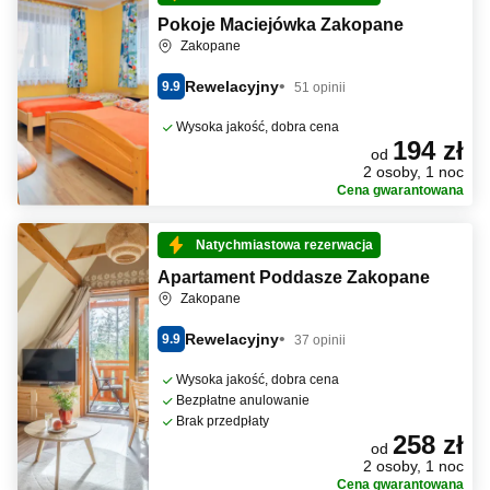
Pokoje Maciejówka Zakopane
Zakopane
Rewelacyjny
9.9
51 opinii
Wysoka jakość, dobra cena
194 zł
od
2 osoby, 1 noc
Cena gwarantowana
Natychmiastowa rezerwacja
Apartament Poddasze Zakopane
Zakopane
Rewelacyjny
9.9
37 opinii
Wysoka jakość, dobra cena
Bezpłatne anulowanie
Brak przedpłaty
258 zł
od
2 osoby, 1 noc
Cena gwarantowana