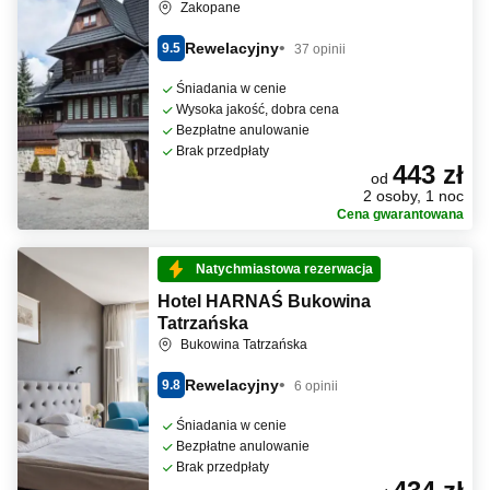
Zakopane
Rewelacyjny
9.5
37 opinii
Śniadania w cenie
Wysoka jakość, dobra cena
Bezpłatne anulowanie
Brak przedpłaty
443 zł
od
2 osoby, 1 noc
Cena gwarantowana
Natychmiastowa rezerwacja
Hotel HARNAŚ Bukowina
Tatrzańska
Bukowina Tatrzańska
Rewelacyjny
9.8
6 opinii
Śniadania w cenie
Bezpłatne anulowanie
Brak przedpłaty