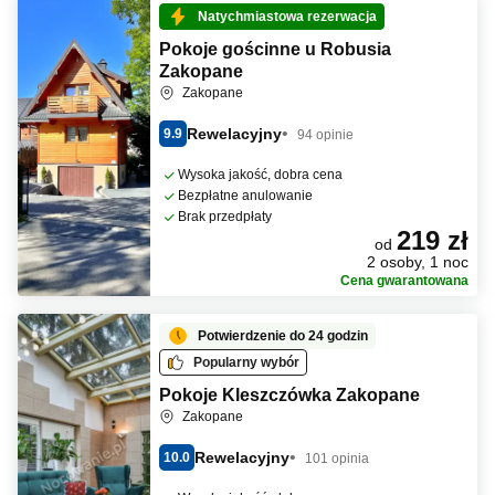
Natychmiastowa rezerwacja
Pokoje gościnne u Robusia
Zakopane
Zakopane
Rewelacyjny
9.9
94 opinie
Wysoka jakość, dobra cena
Bezpłatne anulowanie
Brak przedpłaty
219 zł
od
2 osoby, 1 noc
Cena gwarantowana
Potwierdzenie do 24 godzin
Popularny wybór
Pokoje Kleszczówka Zakopane
Zakopane
Rewelacyjny
10.0
101 opinia