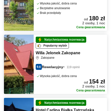
Wysoka jakość, dobra cena
Bezpłatne anulowanie
Brak przedpłaty
180 zł
od
2 osoby, 1 noc
Cena gwarantowana
Natychmiastowa rezerwacja
Popularny wybór
Willa Jelonek Zakopane
Zakopane
Rewelacyjny
9.6
119 opinii
Wysoka jakość, dobra cena
154 zł
od
2 osoby, 1 noc
Cena gwarantowana
Natychmiastowa rezerwacja
Hotel Carlina Białka Tatrzańska