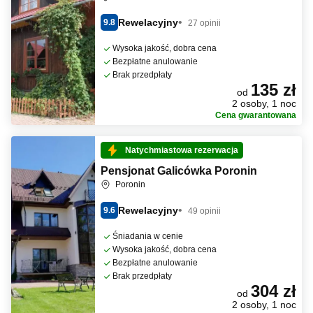
Rewelacyjny
9.8
27 opinii
Wysoka jakość, dobra cena
Bezpłatne anulowanie
Brak przedpłaty
135 zł
od
2 osoby, 1 noc
Cena gwarantowana
Natychmiastowa rezerwacja
Pensjonat Galicówka Poronin
Poronin
Rewelacyjny
9.6
49 opinii
Śniadania w cenie
Wysoka jakość, dobra cena
Bezpłatne anulowanie
Brak przedpłaty
304 zł
od
2 osoby, 1 noc