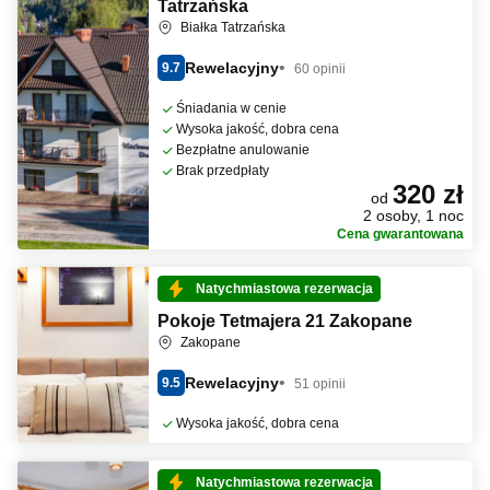
Tatrzańska
Białka Tatrzańska
Rewelacyjny
9.7
60 opinii
Śniadania w cenie
Wysoka jakość, dobra cena
Bezpłatne anulowanie
Brak przedpłaty
320 zł
od
2 osoby, 1 noc
Cena gwarantowana
Natychmiastowa rezerwacja
Pokoje Tetmajera 21 Zakopane
Zakopane
Rewelacyjny
9.5
51 opinii
Wysoka jakość, dobra cena
Natychmiastowa rezerwacja