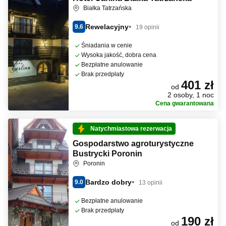
Białka Tatrzańska
Rewelacyjny
9.6
19 opinii
Śniadania w cenie
Wysoka jakość, dobra cena
Bezpłatne anulowanie
Brak przedpłaty
401 zł
od
2 osoby, 1 noc
Cena gwarantowana
Natychmiastowa rezerwacja
Gospodarstwo agroturystyczne
Bustrycki Poronin
Poronin
Bardzo dobry
9.0
13 opinii
Bezpłatne anulowanie
Brak przedpłaty
190 zł
od