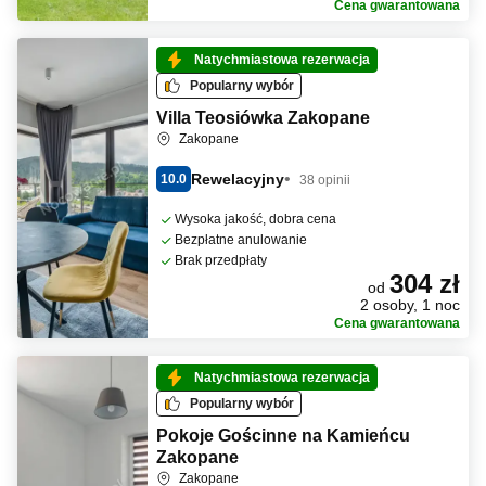
Cena gwarantowana
Natychmiastowa rezerwacja
Popularny wybór
Villa Teosiówka Zakopane
Zakopane
Rewelacyjny
10.0
38 opinii
Wysoka jakość, dobra cena
Bezpłatne anulowanie
Brak przedpłaty
304 zł
od
2 osoby, 1 noc
Cena gwarantowana
Natychmiastowa rezerwacja
Popularny wybór
Pokoje Gościnne na Kamieńcu
Zakopane
Zakopane