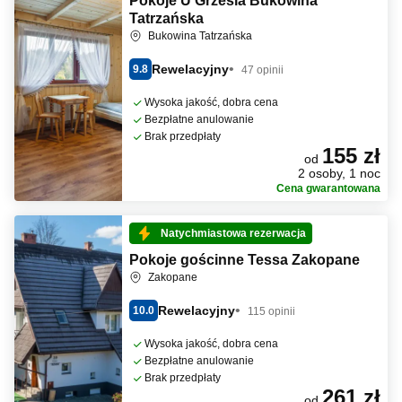
Pokoje U Grzesia Bukowina
Tatrzańska
Bukowina Tatrzańska
Rewelacyjny
9.8
47 opinii
Wysoka jakość, dobra cena
Bezpłatne anulowanie
Brak przedpłaty
155 zł
od
2 osoby, 1 noc
Cena gwarantowana
Natychmiastowa rezerwacja
Pokoje gościnne Tessa Zakopane
Zakopane
Rewelacyjny
10.0
115 opinii
Wysoka jakość, dobra cena
Bezpłatne anulowanie
Brak przedpłaty
261 zł
od