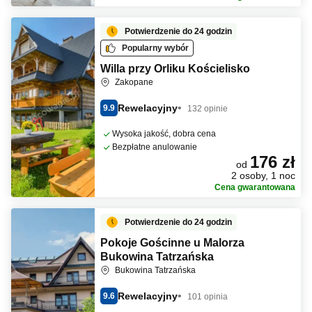
Potwierdzenie do 24 godzin
Popularny wybór
Willa przy Orliku Kościelisko
Zakopane
Rewelacyjny
9.9
132 opinie
Wysoka jakość, dobra cena
Bezpłatne anulowanie
176 zł
od
2 osoby, 1 noc
Cena gwarantowana
Potwierdzenie do 24 godzin
Pokoje Gościnne u Malorza
Bukowina Tatrzańska
Bukowina Tatrzańska
Rewelacyjny
9.6
101 opinia