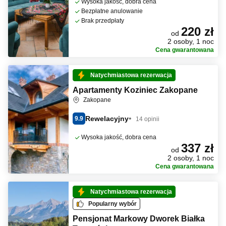
Wysoka jakość, dobra cena
Bezpłatne anulowanie
Brak przedpłaty
220 zł
od
2 osoby, 1 noc
Cena gwarantowana
Natychmiastowa rezerwacja
Apartamenty Koziniec Zakopane
Zakopane
Rewelacyjny
9.9
14 opinii
Wysoka jakość, dobra cena
337 zł
od
2 osoby, 1 noc
Cena gwarantowana
Natychmiastowa rezerwacja
Popularny wybór
Pensjonat Markowy Dworek Białka