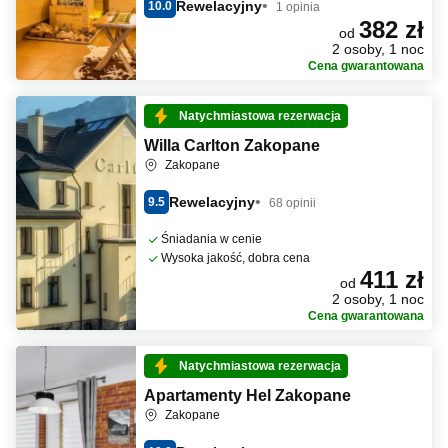
Rewelacyjny
10.0
1 opinia
382 zł
od
2 osoby, 1 noc
Cena gwarantowana
Natychmiastowa rezerwacja
Willa Carlton Zakopane
Zakopane
Rewelacyjny
9.5
68 opinii
Śniadania w cenie
Wysoka jakość, dobra cena
411 zł
od
2 osoby, 1 noc
Cena gwarantowana
Natychmiastowa rezerwacja
Apartamenty Hel Zakopane
Zakopane