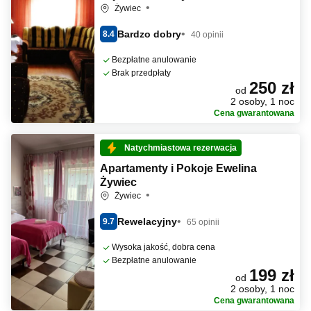
Żywiec
Bardzo dobry
8.4
40 opinii
Bezpłatne anulowanie
Brak przedpłaty
250 zł
od
2 osoby, 1 noc
Cena gwarantowana
Natychmiastowa rezerwacja
Apartamenty i Pokoje Ewelina
Żywiec
Żywiec
Rewelacyjny
9.7
65 opinii
Wysoka jakość, dobra cena
Bezpłatne anulowanie
199 zł
od
2 osoby, 1 noc
Cena gwarantowana