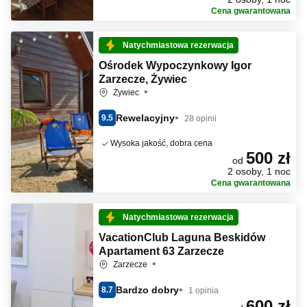
Cena gwarantowana
Natychmiastowa rezerwacja
Ośrodek Wypoczynkowy Igor
Zarzecze, Żywiec
Żywiec
Rewelacyjny
9.5
28 opinii
Wysoka jakość, dobra cena
500 zł
od
2 osoby, 1 noc
Cena gwarantowana
Natychmiastowa rezerwacja
VacationClub Laguna Beskidów
Apartament 63 Zarzecze
Zarzecze
Bardzo dobry
8.7
1 opinia
600 zł