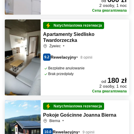
od
2 osoby, 1 noc
Cena gwarantowana
Natychmiastowa rezerwacja
Apartamenty Siedlisko
Twardorzeczka
Żywiec
Rewelacyjny
9.2
8 opinii
Bezpłatne anulowanie
Brak przedpłaty
180 zł
od
2 osoby, 1 noc
Cena gwarantowana
Natychmiastowa rezerwacja
Pokoje Gościnne Joanna Bierna
Bierna
Rewelacyjny
10.0
9 opinii