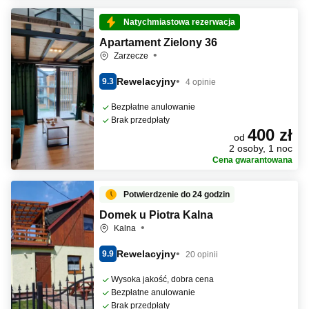
Natychmiastowa rezerwacja
Apartament Zielony 36
Zarzecze
Rewelacyjny
9.3
4 opinie
Bezpłatne anulowanie
Brak przedpłaty
400 zł
od
2 osoby, 1 noc
Cena gwarantowana
Potwierdzenie do 24 godzin
Domek u Piotra Kalna
Kalna
Rewelacyjny
9.9
20 opinii
Wysoka jakość, dobra cena
Bezpłatne anulowanie
Brak przedpłaty