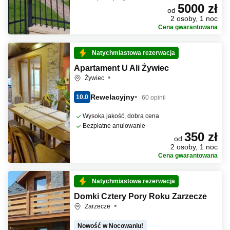
5000 zł
od
2 osoby, 1 noc
Cena gwarantowana
Natychmiastowa rezerwacja
Apartament U Ali Żywiec
Żywiec
Rewelacyjny
10.0
60 opinii
Wysoka jakość, dobra cena
Bezpłatne anulowanie
350 zł
od
2 osoby, 1 noc
Cena gwarantowana
Natychmiastowa rezerwacja
Domki Cztery Pory Roku Zarzecze
Zarzecze
Nowość w Nocowaniu!