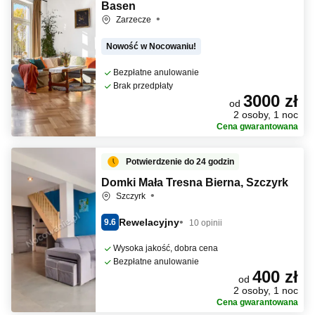
Basen
Zarzecze
Nowość w Nocowaniu!
Bezpłatne anulowanie
Brak przedpłaty
3000 zł
od
2 osoby, 1 noc
Cena gwarantowana
Potwierdzenie do 24 godzin
Domki Mała Tresna Bierna, Szczyrk
Szczyrk
Rewelacyjny
9.6
10 opinii
Wysoka jakość, dobra cena
Bezpłatne anulowanie
400 zł
od
2 osoby, 1 noc
Cena gwarantowana